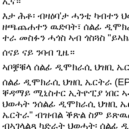
ኢና።
እታ ሕቶ፡ ብዛዕባ'ታ ሓንቲ ካብተን
ዘጫጨሐተን ዉድባት፣ ሰልፊ ዲሞክራ
ተራ መስፉን ሓጎስ ኣብ ጎስጓስ "ይኣክ
ሰናይ ናይ ንባብ ጊዜ።
ኣቦቛቑላ ሰልፊ ዲሞክራሲ ህዝቢ ኤ
ሰልፊ ዲሞክራሲ ህዝቢ ኤርትራ (EPD
ቐዳማይ ሚኒስተር ኢትዮፒያ ነበር ኣ
ህወሓት ንሰልፊ ዲሞክራሲ ህዝቢ ኤር
ኤርትራ" ብዝብል ቕጽል ስም ይጽዉዕ
ብኣገላልጻ ካድራት ህወሓት፡ ሰልፊ 