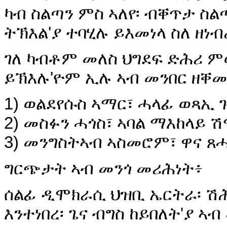
ካብ ስልጣን ምስ ኣለየ፡ ብቐጥታ ስ
ትኽእል'ያ ተባሂሉ ይእመነላ ስለ ዘነብ
ገለ ካብቶም መለስ ህግደፍ ድሕሪ ም
ይኽእሉ'ዮም ኢሉ ኣብ መንበር ዘቐ
1) ወልደየሱስ ኣማር፣ ሓላፊ ወጻኢ
2) መስፉን ሓጎስ፣ ኣባል ማእከላይ 
3) መንግስትኣብ ኣስመሮም፣ ዋና ጸ
ግርጭታት ኣብ መንጎ መሪሕነት፥
ሰልፊ ዲሞክራሲ ህዝቢ ኤርትራ፡ ሽሕ
እንተነበረ፡ ጌና ብግስ ከይበለት'ያ 