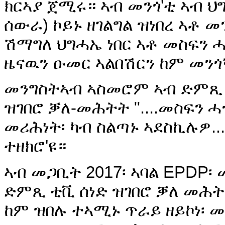
ክርኣያ ጀሚሩ። ኣብ መንጎ'ቲ ኣብ 
ሰውራ) ኮይኑ ዘገልግል ዝነበረ ኣቶ 
ሽማግለ ህግሓኤ ነበር ኣቶ መስፍን 
ዜናዉን ዑመር ኣልበሽርን ከም መንጎ
መንግስትኣብ ኣስመሮም ኣብ ድምጺ 
ዝገበሮ ቓለ-መሕትት "....መስፍን ሓጎ
መሪሕነት፡ ካብ ስልጣኑ ኣደስኪሉዎ...
ተዘክሮ'ዩ።
ኣብ መጋቢት 2017፡ ኣባል EPDP፡ 
ድምጺ ቲቪ ሰነድ ዝገበሮ ቓለ መሕትት
ከም ዝበሉ ተኣሚኑ ጥራይ ዘይኮነ፡ መ