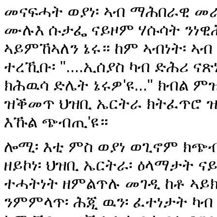
መናፍሓት ወያነ፡ ኣብ ማሕበራዊ መራ
ሙሉእ ሱታፌ ናይዞም ሃሱሳት ንነዊ
ኣይምኸኣለን ኔሩ። ከም ኣብነት፡ ኣብ 
ተረኺቡ፡ "....ኢሰያስ ካብ ድሕሪ 
ክሕዉሳ ድሌት ኔሩዎ'ዩ..." ክብል ም
ዝቕመጥ ህዝቢ ኤርትራ ክትፈጥሮ ዝ
እኹል ጭብጢ'ዩ።
ሎሚ፡ እቲ ምስ ወያነ ወጊኖም ክጭ
ዘይኮነ፡ ህዝቢ ኤርትራ፡ ዕላማታት ና
ተሓትነት ዘምልጥሉ መገዲ ከቶ ኣይክ
ንምምላጥ፡ ሕጂ ዉን፡ ፈተነታት ካብ