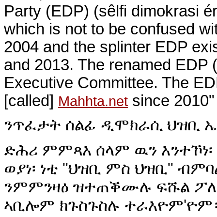
Party (EDP) (sêlfi dimokrasi értr
which is not to be confused wi
2004 and the splinter EDP exi
and 2013. The renamed EDP (
Executive Committee. The ED
[called]
since 2010"
Mahhta.net
ንጥፈታት ሰልፊ ዲሞክራሲ ህዝቢ ኤ
ድሕሪ ምምጻእ ሰላም ዉን እንተኾነ
ወያነ፡ ነቲ "ህዝቢ ምስ ህዝቢ" ብም
ንምምንዛዕ ዝተጠቕሙሉ ፍሹል ፖለቲ
ኣቢሎም ክጉስጉስሉ ተራእዮም'ዮም።