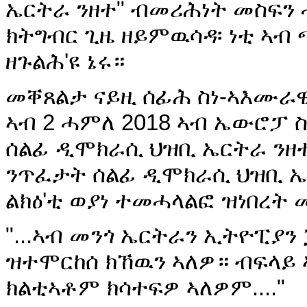
ኤርትራ ንዘተ" ብመሪሕነት መስፍን 
ክትግብር ጊዜ ዘይምዉሳዳ፡ ነቲ ኣብ
ዘጉልሕ'ዩ ኔሩ።
መቐጸልታ ናይዚ ሰፊሕ ስነ-ኣእሙራዊ
ኣብ 2 ሓምለ 2018 ኣብ ኤውሮፓ ስ
ሰልፊ ዲሞክራሲ ህዝቢ ኤርትራ ንዘ
ንጥፈታት ሰልፊ ዲሞክራሲ ህዝቢ ኤ
ልክዕ'ቲ ወያነ ተመሓላልፎ ዝነበረ
"...ኣብ መንጎ ኤርትራን ኢትዮፒያን
ዝተሞርከሰ ክኸዉን ኣለዎ። ብፍላይ
ክልቲኣቶም ክሳተፍዎ ኣለዎም...."