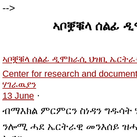
-->
ኣቦቛቑላ ሰልፊ 
ኣቦቛቑላ ሰልፊ ዲሞክራሲ ህዝቢ ኤርትራ
Center for research and docum
ሃገራዉያን
·
13 June
ብማእክል ምርምርን ስነዳን ግዱሳት 
ንሎሚ ሓደ ኤርትራዊ መንእሰይ ዝሓተ