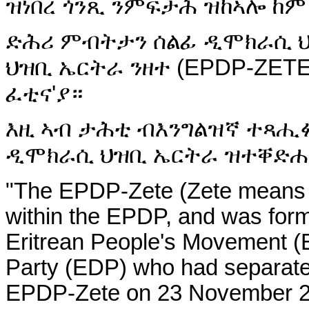
ዝነበረ ጎንጺ ንምፍታሕ ዝከኣሎ ከም
ድሕሪ ምብትታን ሰልፊ ዲሞክራሲ ህ
ህዝቢ ኤርትራ ንዘተ (EPDP-ZETE
ፈቲና'ያ።
እዚ ኣብ ታሕቲ ብእንግልዝኛ ተጻሒፉ
ዲሞክራሲ ህዝቢ ኤርትራ ዝተቐድሐ'
"The EPDP-Zete (Zete means "D
within the EPDP, and was for
Eritrean People's Movement (
Party (EDP) who had separate
EPDP-Zete on 23 November 20