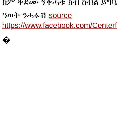
ከም ቐደሙ ንቕሓቱ ክብ ከብል ይግባ
ዓወት ንሓፋሽ
source
https://www.facebook.com/Center
�