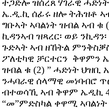
ተጋድሎ ዝሰረጸ ሃገራዊ ሓድነት
ኤ.ዲ.ኪ ሰፊሩ ዘሎ ትሕዝቶ ኣብ
ግቡኣት ኣባልነት ዝብል ኣብ ቁ
ኪዳንኣብ ዝጻረር፡ ወይ ንኪዳን
ጉድኣት ኣብ ዘኸትል ምንቅስቓ
ፖለቲካዊ ቻርተርን ቅዋምን ኤ
ዝብል ቁ (2) ” ሓድነት ህዝ
ንሓባራዊ ሰላማዊ መነባብሮ ጥ
ብተወሳኺ ኣብ ቅዋም ኤዲኪ 4ይ
“መ”ምድስካል ቀዋሚ ኣባልነት 