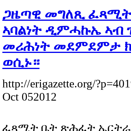
ጋዜጣዊ መግለጺ ፈጻሚት
ኣባልነት ዲምሓኩኤ ኣብ 
መሪሕነት መደምደምታ ክሳ
ወሲኑ።
http://erigazette.org/?p=40
Oct 052012
ፈጻሚት ቤት ጽሕፈት ኤርትራ