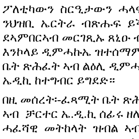
ፖለቲካውን ስርዒታውን ሓላ
ንህዝቢ ኤርትራ ብጽሑፍ ይ
ደኣምበርኣብ መርገጺኡ ጸኒዑ 
እንኮላይ ዲምሓኩኤ ዝተሰማም
ቤት ጽሕፈት ኣብ ልዕሊ ዲም
ኤዲኪ ከተግብር ይግደድ።
በዚ መሰረት፡-ፈጻሚት ቤት ጽ
ኣብ ቻርተር ኤ.ዲ.ኪ ሰፊሩ 
ሓፈሻዊ መትከላት ዝብል ኣብ 