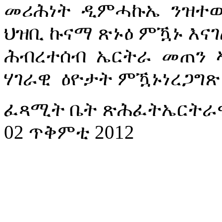
መሪሕነት ዲምሓኩኤ ንዝተወሰ
ህዝቢ ኩናማ ጽኑዕ ምዃኑ እናገ
ሕብረተሰብ ኤርትራ መጠን 
ሃገራዊ ዕዮታት ምዃኑነረጋግጽ
ፈጻሚት ቤት ጽሕፈትኤርትራዊ
02 ጥቅምቲ 2012