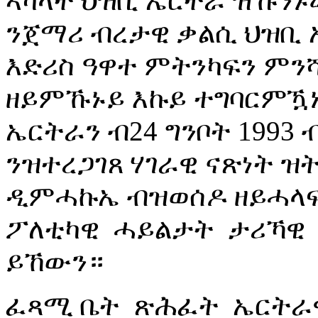
ኣካላት ህዝቢ ኤርትራ ዝኹን
ንጀማሪ ብረታዊ ቃልሲ ህዝቢ 
እድሪስ ዓዋተ ምትንካፍን ምንሻ
ዘይምኹኑይ እኩይ ተግባርምዃ
ኤርትራን ብ24 ግንቦት 199
ንዝተረጋገጸ ሃገራዊ ናጽነት 
ዲምሓኩኤ ብዝወሰዶ ዘይሓላፍ
ፖለቲካዊ ሓይልታት ታሪኻዊ
ይኸውን።
ፈጻሚ ቤት ጽሕፈት ኤርትራ