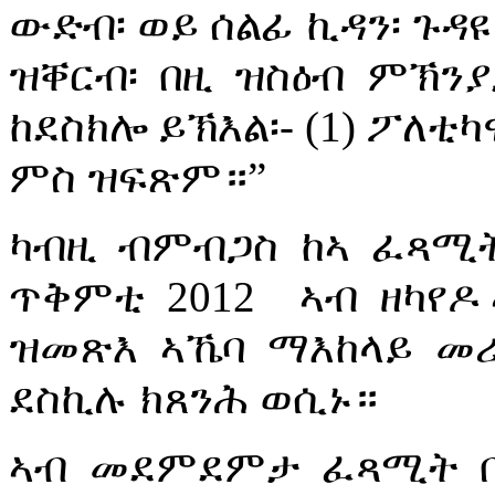
ውድብ፡ ወይ ሰልፊ ኪዳን፡ ጉዳ
ዝቐርብ፡ በዚ ዝስዕብ ምኽ
ከደስክሎ ይኽእል፡- (1) ፖለቲ
ምስ ዝፍጽም።”
ካብዚ ብምብጋስ ከኣ ፈጻሚ
ጥቅምቲ 2012 ኣብ ዘካየዶ
ዝመጽእ ኣኼባ ማእከላይ መ
ደስኪሉ ክጸንሕ ወሲኑ።
ኣብ መደምደምታ ፈጻሚት ቤ