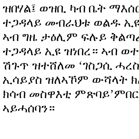
ዝበሃል፤ ወዝቢ ካብ ቤት ማእ
ተጋዳላይ መብራህቱ ወልዱ ኢዩ
ኣብ ግዜ ታዕሊም ፍሉይ ቅልጣ
ተጋዳላይ ኢዩ ዝነበረ። ኣብ ወ
ሽጉጥ ዝተሸለመ ‘ገስጋሲ ሓረ
ኢሳይያስ ዝለኣኾም ውሻላት ክ
ክሳብ መስዋእቲ ምጽባይ’ምበር
ኣይሓሰባን።