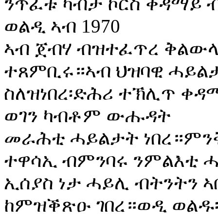
ንጥፈቱ ካብታ ኮርስ ቀዳማይ
ወልዲ ኣብ 1970
ኣብ ጀብሃ ብዝተፈጥረ ቅልው
ተጸምቢሩ።ኣብ ህዝባዊ ሓይል
ስለዝነበረ፡ድሕሪ ተኽሊጥ ቀዳማ
ወገን ካብቶም ውሑዳት
መራሕቲ ሓይልታት ነበረ።ምንቅ
ተዋሳኢ ብምንባሩ ንምልእቲ ሓይ
ኢሰያስ ነታ ሓይሊ ብትንትን ኣ
ከምዝቕጽዑ ገበረ።ወዲ ወልዱ