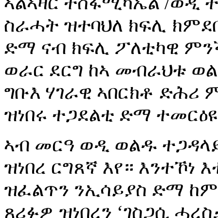
ኣልኣዛር ተስፋሚካኤል /ወዲ ተ
ስራሓት ዝተባህለ ክፍሊ ክምደ
ድማ ናብ ክፍሊ ፖለቲካዊ ም
ወራር ደርግ ከኣ መብራህቱ ወ
ግቡእ ሃገራዊ ኣበርክቶ ድሕሪ
ዝነበሩ ተጋደልቲ ድማ ተመርዕዩ
ኣብ መርዓ ወዲ ወልዱ ተጋዳላይ
ዝነበረ ርግጸኛ እየ። እንተኾነ
ዝፈልጥን ንኢሳይያስ ድማ ከም
ጸሪፉዎ ዝነበረን ‘ገስጋሲ ሓረ