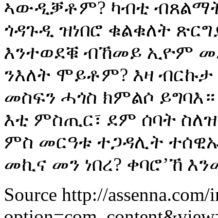
ኣውዲቓቶም? ካብቲ ብጸልማት 
ጎዳጉዲ ዝነበሮ ቁልቁለት ጽርግ
እንተወደቑ ብኸመይ ኢዮም መ
ንእለት ሞይቶም? እዛ ብርኩታ እ
መስፍን ሓጎስ ክምልሶ ይግባእ
እቲ ምስጢር፣ ደም ሰባት ስለዝ
ምስ መርዓቱ ተጋዳሊት ተሰዊኡ
መኪና መን ነበረ? ቀባሮ’ኸ እንመ
Source http://assenna.com/
option=com_content&view=a