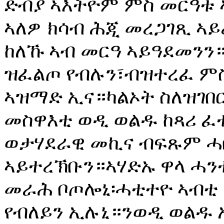
ድብያ ኣእትዮም ምስ መርዓቱ 
ኣለዎ ክሳብ ሕጂ መረጋገጺ ኣይ
ከለኹ ኣብ መርዓ ኣይዓደመንን።
ዝፈልጦ የብሉን፣ብዝተረፈ ምስኡ
ኣዝማድ ኢና።ካልኦት ስለዝገበ
መስዋእቲ ወዲ ወልዱ ከጻሪ ፈቲ
ወታሃደራዊ መኪና ብፍጹም ሓ
ኣይተረኽቡን።ኣሃድኡ ዋላ ሓን
መራሕ ቦጦሎኒ፡ሓቲተዮ ኣብቲ 
የብለይን ኢሉኒ።ንወዲ ወልዱ 