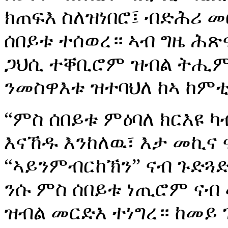
ክጠፍእ ስለዝነበሮ፤ ብድሕሪ 
ሰበይቱ ተሰወረ። ኣብ ግዜ ሕጽ
ጋህሲ ተቐቢሮም ዝብል ትሒም
ንመስዋእቱ ዝተባህለ ከኣ ከምቲ
“ምስ ሰበይቱ ምዕባለ ክርእዩ 
እናኸዱ እንከለዉ፣ እታ መኪና 
“ኣይንምብርከኽን” ናብ ጉድጓድ
ንሱ ምስ ሰበይቱ ነጢሮም ና
ዝብል መርድእ ተነግረ። ከመይ