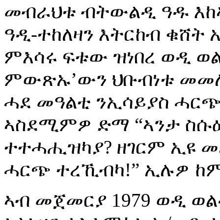
መብራህቱ ብትውልዲ ዓዱ እከኣ
ዓዲ-ተከለዛን እትርከብ ቁሸት 
ምእሳሩ ፍቱው ዝነበረ ወዲ ወ
ምውጽኡ’ውን ህቡብነቱ መመሊ
ሓደ መዓልቲ ንኢሳይያስ ሓርጭ 
ኣስደሚምዎ ድማ “ኣንታ ስሱዕ፣
ተተሓሒዝካያ? ዘገርም ኢዩ መ
ሓርጭ ተረኺብካ!” ኢሉዎ ከም
ኣብ መጀመርያ 1979 ወዲ ወ