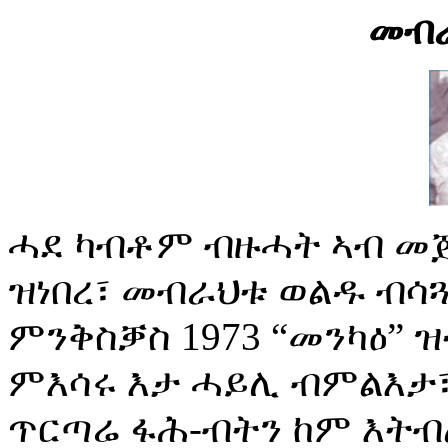
መብ
ሓደ ካብቶም ብዙሓት ኣብ መ
ዝነበረ፣ መብራህቱ ወልዱ ብሳጓ
ምንቅስቓስ 1973 “መንካዕ” 
ምእሳሩ እታ ሓይሊ ብምልእታ፣
ጥርጣሬ ፋሕ-ብትን ከም እትብል