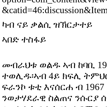
&catid=46:discussion&Ite
ካብ ናይ ቃልሲ ዝኽርታተይ
ኣበድ ተስፋይ
መብራህቱ ወልዱ ኣብ ከባቢ 19
ተወሊዱ፡ኣብ 4ይ ክፍሊ ትምህ
ፍራንኮ ቱቲ እናሰርሐ ብ 1967
ንወታሃደራዊ ስልጠና ንሱርያ 