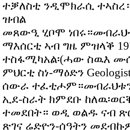
ተቓለስቲ ንዲሞክራሲ ተኣስረ።
ዝብል
መጸውዒ ሂቦሞ ነበሩ።መብራህ
ማእሰርቲ ኣብ ግዜ ምዝላቕ 19
ተስፋሚካአል፡(ሓው ስዉእ ሙ
ምህርቲ ስነ-ማዕድን Geologi
ሰውራ ተፈቲሖም።መብራህቱን 
ኢደ-ስራት ክምደቡ ከለዉ፡ወር
ተመደበት። ወዲ ወልዱ ናብ ጽር
ጽገና ሬድዮን-ሰዓትን መደብኩ