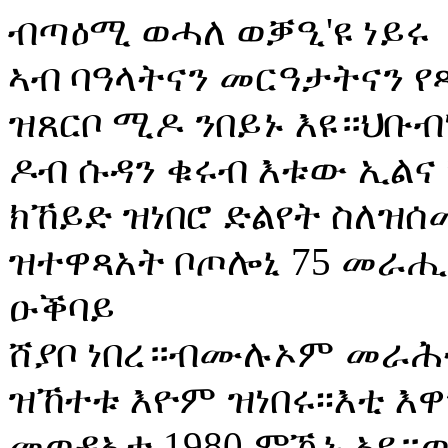
ብጣዕሚ ወሓለ ወቓዒ'ዩ ነይሩ
ኣብ ባዓላትናን መርዓታትናን የ
ዝጸርቦ ሚዶ ንበይኑ እዩ።ህቡብ
ዶብ ሱዳን ቁሩብ እቱው ኢልና
ክኸይድ ዝነበሮ ድልየት ስለዝሰ
ዝተዋጻአት ቦጦሎኒ 75 መራሒ
ዑቕባይ
ሸያቦ ነበረ።ብሙሉኦም መራሕ
ዝኸተቱ እዮም ዝነበሩ፡፡እቲ እ
መወዳኣታ 1980 ምዃኑ ኣዩ።