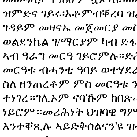
ዝምድና ገይሩ፡እቶምብቐረባ 
ገዳይም መዛናኡ መጀመርያ መስፍ
ወልደንኬል ገ/ማርያም ካብ ድ
ኣብ ዓራግ መርዓ ገይሮምሉ፡፡ድ
መርዓቱ ብሓንቲ ዓባይ ወተሃደ
ስለ ዘንጠረቶም ምስ መርዓቱ 
ተነገረ።ገሊኦም ናባኹም ክበጽ
ነይሮም።መሪሕነት ህዝባዊ ግም
እንተቐጺሉ ኣይድቅሰልናን'ዩ 