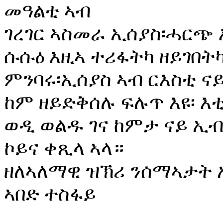
መዓልቲ ኣብ
ገረገር ኣስመራ ኢሰያስ፡ሓርጭ 
ሱሱዕ እዚኣ ተሪፋትካ ዘይገበት
ምንባሩ፡ኢሰያስ ኣብ ርእስቲ ና
ከም ዘይድቅሰሉ ፍሉጥ እዩ፡ እ
ወዲ ወልዱ ገና ከምታ ናይ ኢ
ኮይና ቀጺላ ኣላ።
ዘለኣለማዊ ዝኽሪ ንሰማኣታት
ኣበድ ተስፋይ